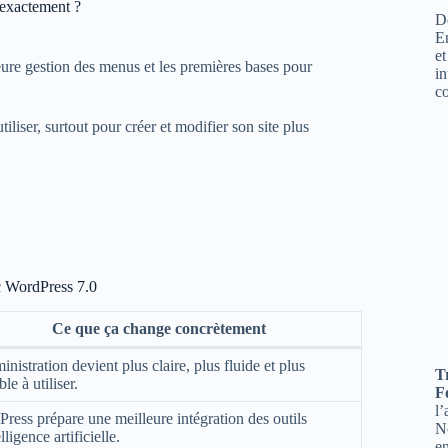
 exactement ?
Dé
E
et
ure gestion des menus et les premières bases pour
in
c
iliser, surtout pour créer et modifier son site plus
c WordPress 7.0
Ce que ça change concrètement
inistration devient plus claire, plus fluide et plus
T
le à utiliser.
F
l
ress prépare une meilleure intégration des outils
No
lligence artificielle.
en