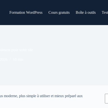
Formation WordPress
Cours gratuits
Boîte à outils
Tes
aiment pour votre site
 2026
10 min
R
lus moderne, plus simple à utiliser et mieux préparé aux