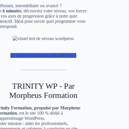
butant, intermédiaire ou avancé ?
n
6 minutes
, découvrez votre niveau, vos forces
 vos axes de progression grâce à notre quiz
teractif. Idéal pour savoir quel programme vous
orrespond.
Je test mon niveau WordPress !
TRINITY WP - Par
Morpheus Formation
rinity Formation, propulsé par Morpheus
ormation
, est le site 100 % dédié à
’apprentissage WordPress.
tre mission : aider les professionnels,
trepreneurs et créateurs à construire un site