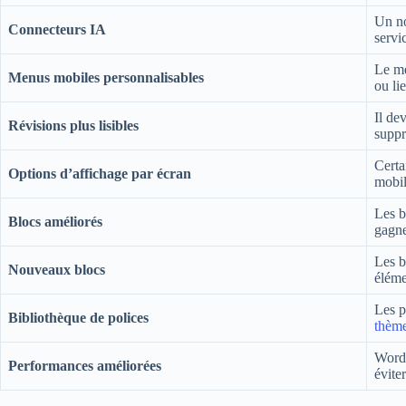
Un no
Connecteurs IA
servi
Le me
Menus mobiles personnalisables
ou li
Il de
Révisions plus lisibles
suppr
Certa
Options d’affichage par écran
mobil
Les b
Blocs améliorés
gagne
Les b
Nouveaux blocs
éléme
Les p
Bibliothèque de polices
thèm
WordP
Performances améliorées
éviter