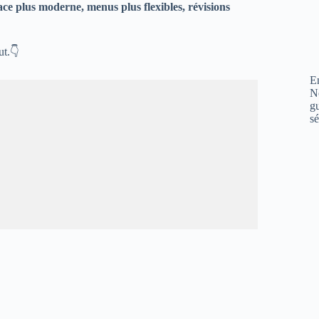
ace plus moderne, menus plus flexibles, révisions
ut.👇
En
N
gu
sé