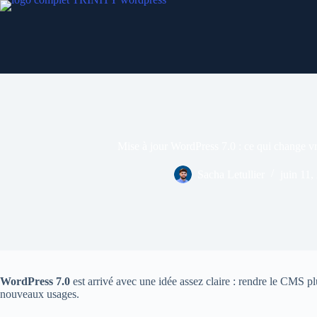
Passer
au
contenu
Mise à jour WordPress 7.0 : ce qui change vr
Sacha Letullier
juin 11,
WordPress 7.0
est arrivé avec une idée assez claire : rendre le CMS p
nouveaux usages.