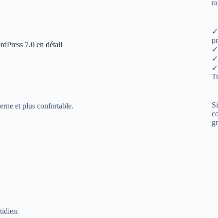
ra
✓ 
pr
dPress 7.0 en détail
✓
✓
✓
Tr
Si
erne et plus confortable.
co
gr
tidien.