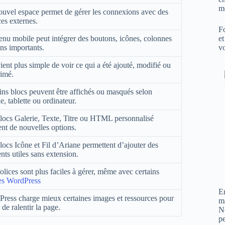
m
uvel espace permet de gérer les connexions avec des
ces externes.
Fo
et
nu mobile peut intégrer des boutons, icônes, colonnes
vo
ens importants.
vient plus simple de voir ce qui a été ajouté, modifié ou
imé.
ins blocs peuvent être affichés ou masqués selon
e, tablette ou ordinateur.
locs Galerie, Texte, Titre ou HTML personnalisé
nt de nouvelles options.
locs Icône et Fil d’Ariane permettent d’ajouter des
nts utiles sans extension.
olices sont plus faciles à gérer, même avec certains
es WordPress
En
ress charge mieux certaines images et ressources pour
m
 de ralentir la page.
N
pe