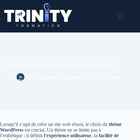
Passer
au
contenu
Quel est le meilleur thème WordPress pour votre projet ?
Sacha Letullier
décembre 23, 2025
8 min
Lorsqu’il s’agit de créer un site web réussi, le choix du
thème
WordPress
est crucial. Un thème ne se limite pas à
l’esthétique ; il définit
l’expérience utilisateur
, la
facilité de