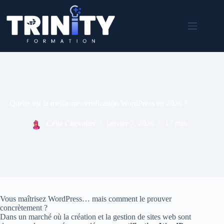
Passer
au
contenu
Quelle est la meilleure certification WordPress en 2026 ?
Célia Chevalier
janvier 7, 2026
17 min
Vous maîtrisez WordPress… mais comment le prouver
concrètement ?
Dans un marché où la création et la gestion de sites web sont