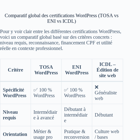
Comparatif global des certifications WordPress (TOSA vs
ENI vs ICDL)
Pour y voir clair entre les différentes certifications WordPress,
voici un comparatif global basé sur des critères concrets :
niveau requis, reconnaissance, financement CPF et utilité
réelle en contexte professionnel.
ICDL –
TOSA
ENI
Critère
Édition de
WordPress
WordPress
site web
❌
Spécificité
✅ 100 %
✅ 100 %
Généraliste
WordPress
WordPress
WordPress
web
Débutant à
Niveau
Intermédiair
intermédiair
Débutant
requis
e à avancé
e
Métier &
Pratique &
Culture web
Orientation
usage pro
reconversion
/ bases