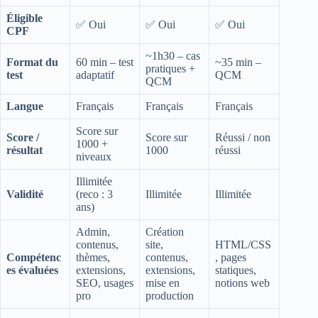
Éligible
✅ Oui
✅ Oui
✅ Oui
CPF
~1h30 – cas
Format du
60 min – test
~35 min –
pratiques +
test
adaptatif
QCM
QCM
Langue
Français
Français
Français
Score sur
Score /
Score sur
Réussi / non
1000 +
résultat
1000
réussi
niveaux
Illimitée
Validité
(reco : 3
Illimitée
Illimitée
ans)
Admin,
Création
contenus,
site,
HTML/CSS
Compétenc
thèmes,
contenus,
, pages
es évaluées
extensions,
extensions,
statiques,
SEO, usages
mise en
notions web
pro
production