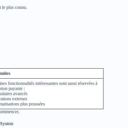
 le plus connu.
imites
ines fonctionnalités intéressantes sont aussi réservées à
rsion payante :
laires avancés
rations externes
atisations plus poussées
 commencer.
 System