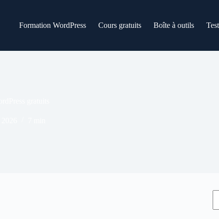
Formation WordPress
Cours gratuits
Boîte à outils
Tes
rdPress gratuits
 2026
7 min
R