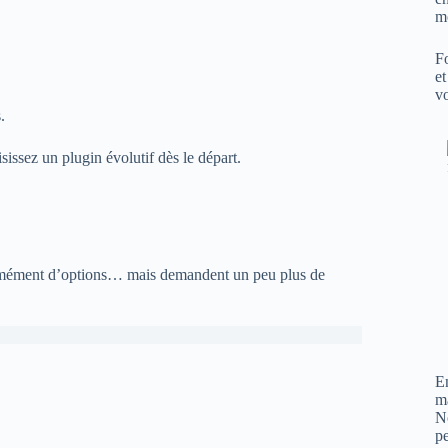
m
Fo
et
vo
.
ssez un plugin évolutif dès le départ.
énormément d’options… mais demandent un peu plus de
En
m
N
pe