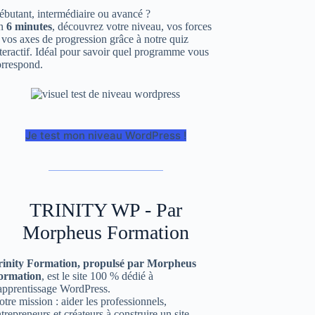
butant, intermédiaire ou avancé ?
n
6 minutes
, découvrez votre niveau, vos forces
 vos axes de progression grâce à notre quiz
teractif. Idéal pour savoir quel programme vous
orrespond.
Je test mon niveau WordPress !
TRINITY WP - Par
Morpheus Formation
rinity Formation, propulsé par Morpheus
ormation
, est le site 100 % dédié à
’apprentissage WordPress.
tre mission : aider les professionnels,
trepreneurs et créateurs à construire un site