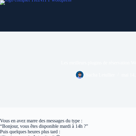
Passer
au
contenu
Les meilleurs plugins de réservation Wo
Sacha Letullier
mai 14,
Vous en avez marre des messages du type :
“Bonjour, vous êtes disponible mardi à 14h ?”
Puis quelques heures plus tard :