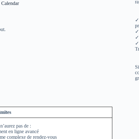
ra
 Calendar
✓ 
pr
ut.
✓
✓
✓
Tr
Si
co
gr
imites
n’aurez pas de :
ent en ligne avancé
ème complexe de rendez-vous