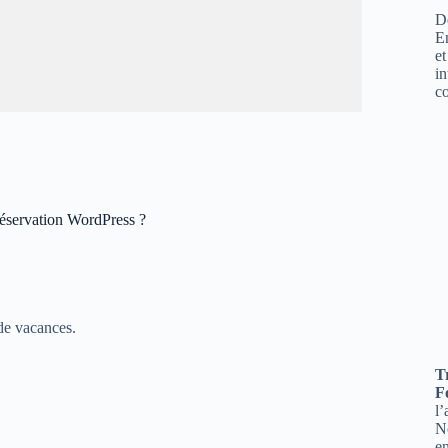
Dé
E
et
in
c
réservation WordPress ?
de vacances.
T
F
l
No
en