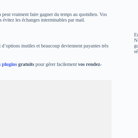
 peut vraiment faire gagner du temps au quotidien. Vos
us évitez les échanges interminables par mail.
En
N
gu
 d’options inutiles et beaucoup deviennent payantes très
sé
s plugins
gratuits
pour gérer facilement
vos rendez-