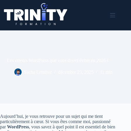
Passer
au
contenu
Les erreurs WordPress que vous devez éviter en 2026 !
Sacha Letullier
décembre 23, 2025
11 min
Aujourd’hui, je vous retrouve pour un sujet qui me tient
particulièrement à cœur. Si vous êtes comme moi, passionné
par
WordPress
, vous savez à quel point il est essentiel de bien