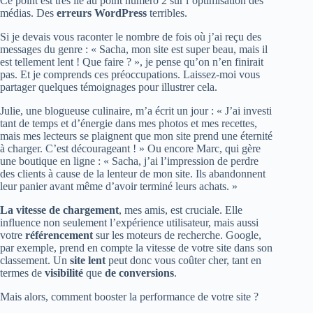
Ce point est très lié au point numéro 2 sur l’optimisation des
médias. Des
erreurs WordPress
terribles.
Si je devais vous raconter le nombre de fois où j’ai reçu des
messages du genre : « Sacha, mon site est super beau, mais il
est tellement lent ! Que faire ? », je pense qu’on n’en finirait
pas. Et je comprends ces préoccupations. Laissez-moi vous
partager quelques témoignages pour illustrer cela.
Julie, une blogueuse culinaire, m’a écrit un jour : « J’ai investi
tant de temps et d’énergie dans mes photos et mes recettes,
mais mes lecteurs se plaignent que mon site prend une éternité
à charger. C’est décourageant ! » Ou encore Marc, qui gère
une boutique en ligne : « Sacha, j’ai l’impression de perdre
des clients à cause de la lenteur de mon site. Ils abandonnent
leur panier avant même d’avoir terminé leurs achats. »
La vitesse de chargement
, mes amis, est cruciale. Elle
influence non seulement l’expérience utilisateur, mais aussi
votre
référencement
sur les moteurs de recherche. Google,
par exemple, prend en compte la vitesse de votre site dans son
classement. Un
site lent
peut donc vous coûter cher, tant en
termes de
visibilité
que
de
conversions
.
Mais alors, comment booster la performance de votre site ?