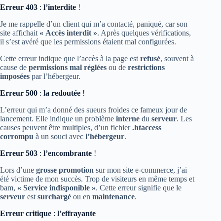
Erreur 403
:
l’interdite
!
Je me rappelle d’un client qui m’a contacté, paniqué, car son
site affichait
« Accès interdit »
. Après quelques vérifications,
il s’est avéré que les permissions étaient mal configurées.
Cette erreur indique que l’accès à la page est
refusé
, souvent à
cause de
permissions mal réglées
ou de
restrictions
imposées
par l’hébergeur.
Erreur 500
:
la redoutée
!
L’erreur qui m’a donné des sueurs froides ce fameux jour de
lancement. Elle indique un problème
interne
du
serveur
. Les
causes peuvent être multiples, d’un fichier
.htaccess
corrompu
à un souci avec
l’hébergeur
.
Erreur 503
:
l’encombrante
!
Lors d’une
grosse promotion
sur mon site e-commerce, j’ai
été victime de mon succès. Trop de visiteurs en même temps et
bam,
« Service indisponible »
. Cette erreur signifie que le
serveur
est
surchargé
ou en
maintenance
.
Erreur critique
:
l’effrayante