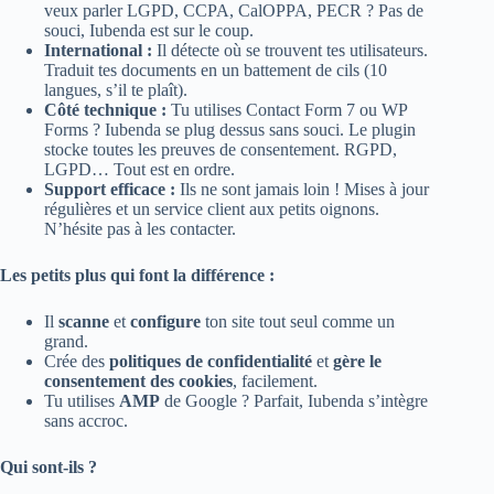
veux parler LGPD, CCPA, CalOPPA, PECR ? Pas de
souci, Iubenda est sur le coup.
International :
Il détecte où se trouvent tes utilisateurs.
Traduit tes documents en un battement de cils (10
langues, s’il te plaît).
Côté technique :
Tu utilises Contact Form 7 ou WP
Forms ? Iubenda se plug dessus sans souci. Le plugin
stocke toutes les preuves de consentement. RGPD,
LGPD… Tout est en ordre.
Support efficace :
Ils ne sont jamais loin ! Mises à jour
régulières et un service client aux petits oignons.
N’hésite pas à les contacter.
Les petits plus qui font la différence :
Il
scanne
et
configure
ton site tout seul comme un
grand.
Crée des
politiques de confidentialité
et
gère le
consentement des cookies
, facilement.
Tu utilises
AMP
de Google ? Parfait, Iubenda s’intègre
sans accroc.
Qui sont-ils ?