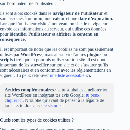
sur l’ordinateur de l’utilisateur.
Ils sont alors stockés dans le
navigateur de l’utilisateur
et
sont associés à un
nom
, une
valeur
et une
date d’expiration
.
Lorsque l’utilisateur visite à nouveau ton site, le navigateur
envoie ces informations au serveur, qui utilise ces données
pour
identifier l’utilisateur
et
afficher le contenu en
conséquence.
Il est important de noter que les cookies ne sont pas seulement
utilisés par
WordPress
, mais aussi par d’autres
plugins
ou
scripts tiers
que tu pourrais utiliser sur ton site. Il est donc
important
de les surveiller
sur ton site et de s’assurer qu’ils
sont nécessaires et en conformité avec les réglementations en
vigueur. Tu peux retrouver
une liste accessible ici
.
Articles complémentaires :
si tu souhaites améliorer ton
site WordPress en intégrant tes avis Google,
tu peux
cliquer ici
. N’oublie qu’avant de penser à la légalité de
ton site, tu dois aussi
le sécuriser
.
Quels sont les types de cookies utilisés ?
Voici quelques-uns des types que tu peux rencontrer sur ton