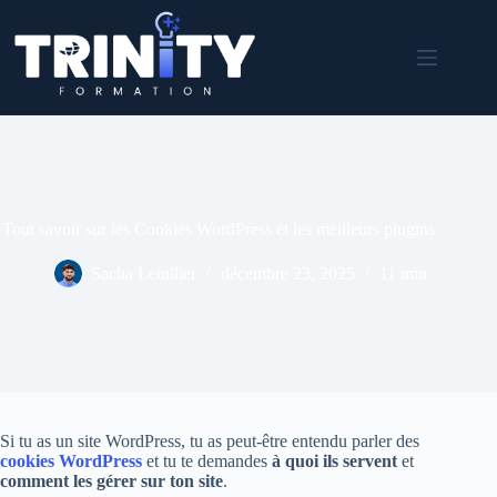
Passer
au
contenu
Tout savoir sur les Cookies WordPress et les meilleurs plugins
Sacha Letullier
décembre 23, 2025
11 min
Si tu as un site WordPress, tu as peut-être entendu parler des
cookies
WordPress
et tu te demandes
à quoi ils servent
et
comment les gérer sur ton site
.