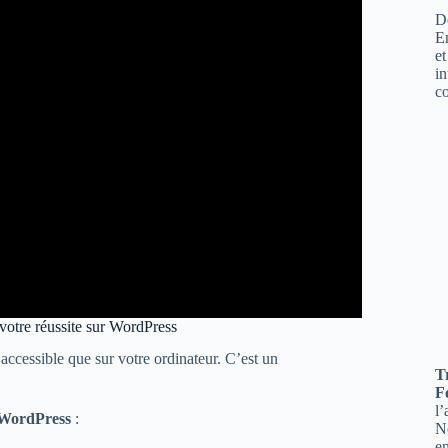
Dé
E
et
in
c
 votre réussite sur WordPress
accessible que sur votre ordinateur. C’est un
T
F
l
 WordPress
:
No
en