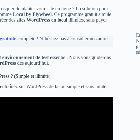
isquer de planter votre site en ligne ? La solution pour
l comme
Local by Flywheel
. Ce programme gratuit simule
créer des
sites WordPress en local
illimités, sans payer
En
gratuite
complète ! N’hésitez pas à consulter nos autres
N
gu
sé
et
environnement de test
essentiel. Nous vous guiderons
rdPress
dès aujourd’hui.
ess ? (Simple et illimité)
ntraînez sur WordPress de façon simple et sans limite.