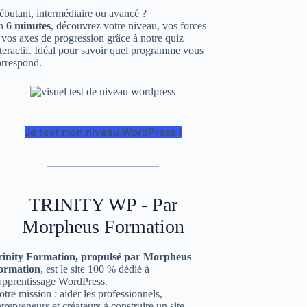
butant, intermédiaire ou avancé ?
n
6 minutes
, découvrez votre niveau, vos forces
 vos axes de progression grâce à notre quiz
teractif. Idéal pour savoir quel programme vous
orrespond.
Je test mon niveau WordPress !
TRINITY WP - Par
Morpheus Formation
rinity Formation, propulsé par Morpheus
ormation
, est le site 100 % dédié à
’apprentissage WordPress.
tre mission : aider les professionnels,
trepreneurs et créateurs à construire un site