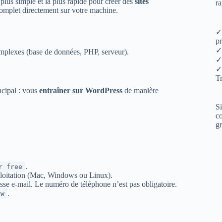
a plus simple et la plus rapide pour créer des
sites
ra
 complet directement sur votre machine.
✓ 
pr
✓
omplexes (base de données, PHP, serveur).
✓
✓
Tr
ncipal : vous
entraîner sur WordPress
de manière
Si
co
gr
.
r free
loitation (Mac, Windows ou Linux).
se e-mail. Le numéro de téléphone n’est pas obligatoire.
.
ow