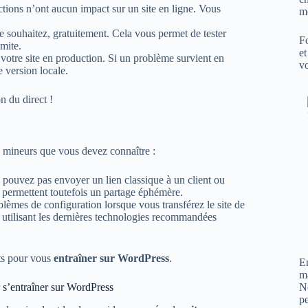
ctions n’ont aucun impact sur un site en ligne. Vous
m
e souhaitez, gratuitement. Cela vous permet de tester
Fo
imite.
et
 votre site en production. Si un problème survient en
vo
e version locale.
n du direct !
s mineurs que vous devez connaître :
e pouvez pas envoyer un lien classique à un client ou
permettent toutefois un partage éphémère.
lèmes de configuration lorsque vous transférez le site de
 utilisant les dernières technologies recommandées
ts pour vous
entraîner sur WordPress
.
En
m
N
r s’entraîner sur WordPress
pe