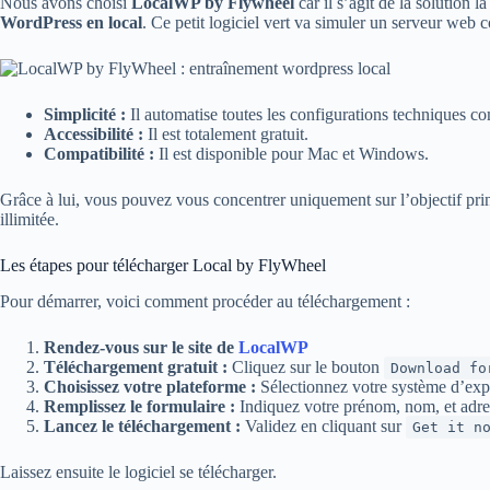
Nous avons choisi
LocalWP by Flywheel
car il s’agit de la solution l
WordPress en local
. Ce petit logiciel vert va simuler un serveur web
Simplicité :
Il automatise toutes les configurations techniques c
Accessibilité :
Il est totalement gratuit.
Compatibilité :
Il est disponible pour Mac et Windows.
Grâce à lui, vous pouvez vous concentrer uniquement sur l’objectif pri
illimitée.
Les étapes pour télécharger Local by FlyWheel
Pour démarrer, voici comment procéder au téléchargement :
Rendez-vous sur le site de
LocalWP
Téléchargement gratuit :
Cliquez sur le bouton
Download fo
Choisissez votre plateforme :
Sélectionnez votre système d’exp
Remplissez le formulaire :
Indiquez votre prénom, nom, et adres
Lancez le téléchargement :
Validez en cliquant sur
Get it n
Laissez ensuite le logiciel se télécharger.