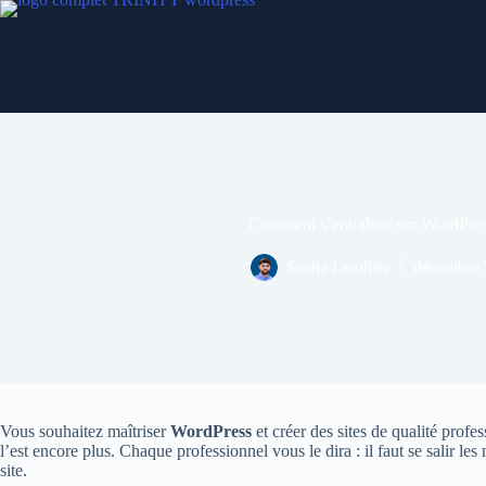
Passer
au
contenu
Comment s’entraîner sur WordPres
Sacha Letullier
décembre 
Vous souhaitez maîtriser
WordPress
et créer des sites de qualité profes
l’est encore plus. Chaque professionnel vous le dira : il faut se salir
site.