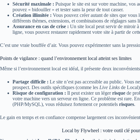
Sécurité maximale :
Puisque le site est sur votre machine, vos a
pouvez « bidouiller » et tester sans la peur de tout casser.
Création illimitée :
Vous pouvez créer autant de sites que vous l
différents thèmes, extensions, et combinaisons de réglages sans l
Assurance en cas de crise :
Un site local peut servir de miroir à
ligne, vous pouvez restaurer rapidement votre site à partir de cett
C’est une vraie bouffée d’air. Vous pouvez expérimenter sans la pressio
Points de vigilance : quand l’environnement local atteint ses limites
Même si l’environnement local est idéal, il présente deux inconvénient
Partage difficile :
Le site n’est pas accessible au public. Vous n
prospect. Des outils spécifiques (comme les
Live Links
de Local) 
Risque de configuration :
Il peut exister un léger
risque
de prob
votre machine vers un serveur en ligne. Ce problème est rare. En
(PHP/MySQL), vous réduisez fortement ce potentiels
risques
.
Le gain en temps et en confiance compense largement ces inconvénien
Local by Flywheel : votre outil clé pou