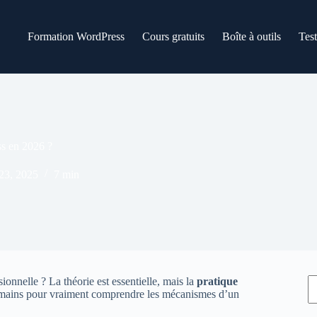
Formation WordPress
Cours gratuits
Boîte à outils
Tes
s en 2026 ?
23, 2025
7 min
R
sionnelle ? La théorie est essentielle, mais la
pratique
 les mains pour vraiment comprendre les mécanismes d’un