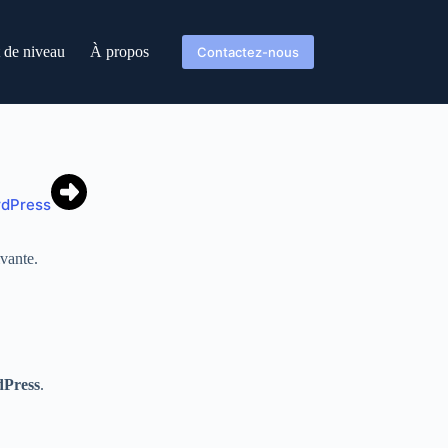
t de niveau
À propos
Contactez-nous
rdPress
ivante.
dPress
.