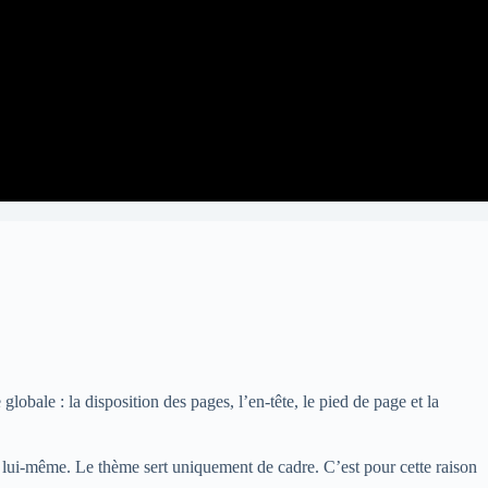
lobale : la disposition des pages, l’en-tête, le pied de page et la
ss lui-même. Le thème sert uniquement de cadre. C’est pour cette raison