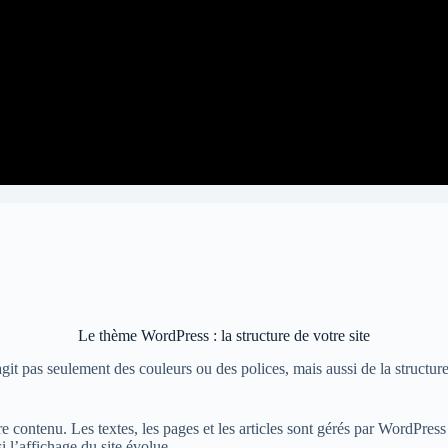
Le thème WordPress : la structure de votre site
it pas seulement des couleurs ou des polices, mais aussi de la structure g
tre contenu. Les textes, les pages et les articles sont gérés par WordPre
 l’affichage du site évolue.