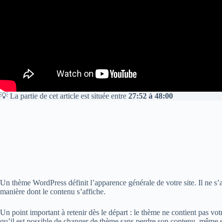
💡 La partie de cet article est située entre
27:52 à 48:00
Un thème WordPress définit l’apparence générale de votre site. Il ne s’ag
manière dont le contenu s’affiche.
Un point important à retenir dès le départ : le thème ne contient pas vo
qu’il est possible de changer de thème sans perdre son contenu, même si